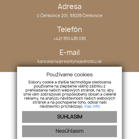
Adresa
Čenkovce 201, 93039 Čenkovce
Telefón
+421 910 435 035
E-mail
kancelaria@realitynajednotku.sk
Používame cookies
O nás
Domy
Súbory cookie a ďalšie technológie sledovania
používame na zlepšenie vášho zážitku z
Náš tím
Pozemky
prehliadania našich webových stránok, na to, aby
sme vám zobrazovali prispôsobený obsah a cielené
Naše služby
Objekty
reklamy, na analýzu návštevnosti našich webových
Nehnuteľnosti
Kontakt
stránok a na pochopenie toho, odkiaľ naši
návštevníci prichádzajú.
Viac info
Byty
SÚHLASÍM
Nesúhlasím
webex.digital
-
REALVIA.sk