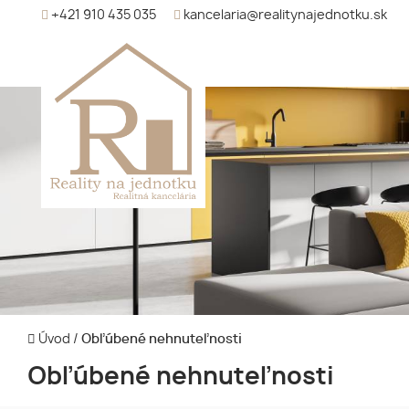
+421 910 435 035
kancelaria@realitynajednotku.sk
Úvod
/
Obľúbené nehnuteľnosti
Obľúbené nehnuteľnosti