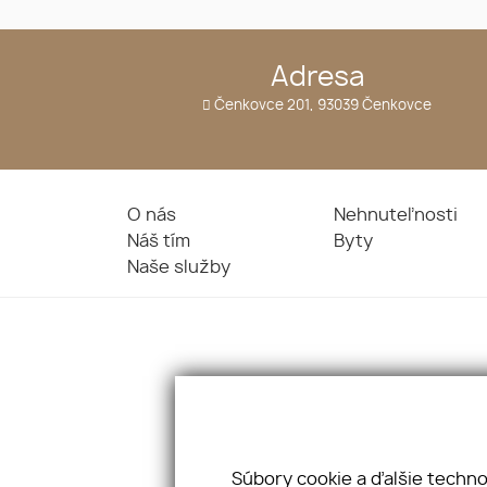
Adresa
Čenkovce 201, 93039 Čenkovce
O nás
Nehnuteľnosti
Náš tím
Byty
Naše služby
Súbory cookie a ďalšie techn